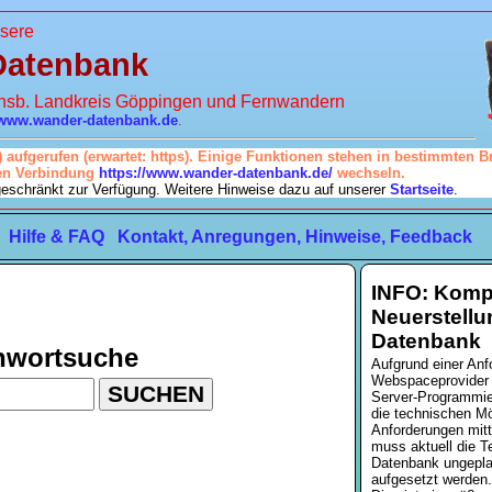
sere
Datenbank
insb. Landkreis Göppingen und Fernwandern
www.wander-datenbank.de
.
 aufgerufen (erwartet: https). Einige Funktionen stehen in bestimmten B
ren Verbindung
https://www.wander-datenbank.de/
wechseln.
ngeschränkt zur Verfügung. Weitere Hinweise dazu auf unserer
Startseite
.
Hilfe & FAQ
Kontakt, Anregungen, Hinweise, Feedback
INFO: Komp
Neuerstellu
Datenbank
chwortsuche
Aufgrund einer Anf
Webspaceprovider (
Server-Programmie
die technischen Mö
Anforderungen mitt
muss aktuell die T
Datenbank ungepla
aufgesetzt werden