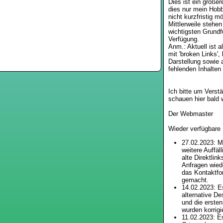
Dies ist ein größe
dies nur mein Hobby
nicht kurzfristig mö
Mittlerweile stehen
wichtigsten Grundf
Verfügung.
Anm.: Aktuell ist a
mit 'broken Links', 
Darstellung sowie 
fehlenden Inhalten
Ich bitte um Verst
schauen hier bald 
Der Webmaster
Wieder verfügbare
27.02.2023: Mi
weitere Auffäll
alte Direktlin
Anfragen wied
das Kontaktfo
gemacht.
14.02.2023: E
alternative D
und die ersten
wurden korrigie
11.02.2023: Es