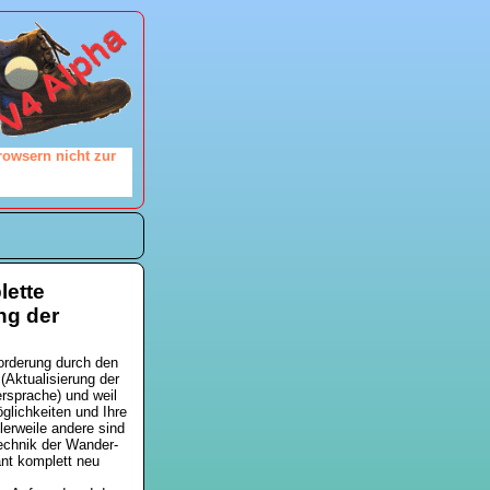
rowsern nicht zur
lette
ng der
orderung durch den
Aktualisierung der
rsprache) und weil
glichkeiten und Ihre
lerweile andere sind
echnik der Wander-
nt komplett neu
.