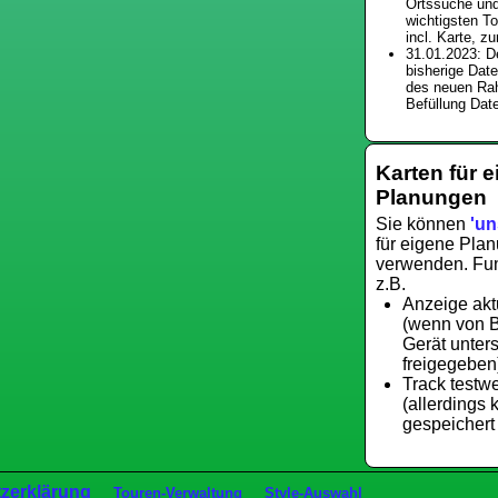
Ortssuche und
wichtigsten T
incl. Karte, z
31.01.2023: D
bisherige Dat
des neuen Ra
Befüllung Dat
Karten für 
Planungen
Sie können
'un
für eigene Pla
verwenden. Fun
z.B.
Anzeige akt
(wenn von 
Gerät unters
freigegeben
Track testw
(allerdings 
gespeichert
zerklärung
Touren-Verwaltung
Style-Auswahl