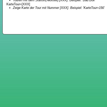
Touren mit dem Startort(-wortteil) [XXX]. Beispiel: 'Bad Boll'
KarteTour=[XXX]
Zeige Karte der Tour mit Nummer [XXX]. Beispiel: 'KarteTour=156'