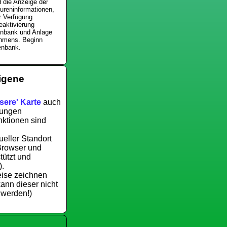
 die Anzeige der
oureninformationen,
ur Verfügung.
eaktivierung
enbank und Anlage
hmens. Beginn
enbank.
eigene
sere' Karte
auch
nungen
ktionen sind
ueller Standort
Browser und
tützt und
).
eise zeichnen
kann dieser nicht
 werden!)