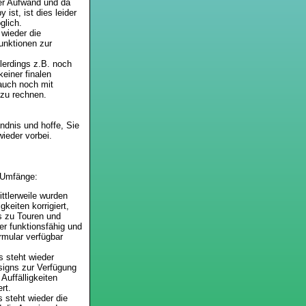
rer Aufwand und da
 ist, ist dies leider
glich.
 wieder die
unktionen zur
llerdings z.B. noch
keiner finalen
auch noch mit
 zu rechnen.
ändnis und hoffe, Sie
wieder vorbei.
 Umfänge:
ttlerweile wurden
igkeiten korrigiert,
ks zu Touren und
er funktionsfähig und
rmular verfügbar
s steht wieder
esigns zur Verfügung
 Auffälligkeiten
rt.
 steht wieder die