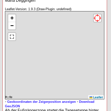
Maria Deggingen
Leaflet-Version: 1.9.3 (Draw-Plugin: undefined)
+
−
Karte
Leaflet
-
-
Geokoordinaten der Zeigerposition anzeigen
Download
GeoJSON
Ab der Fußgängerzone startet die Tagesetappe hinter