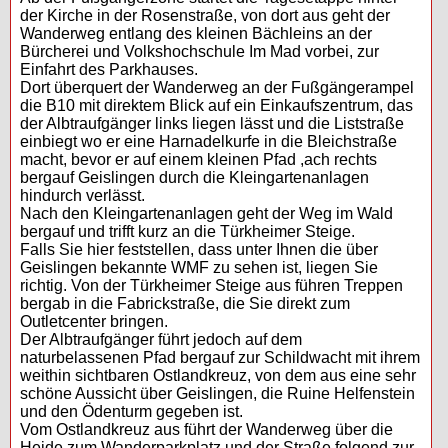
der Kirche in der Rosenstraße, von dort aus geht der
Wanderweg entlang des kleinen Bächleins an der
Bürcherei und Volkshochschule Im Mad vorbei, zur
Einfahrt des Parkhauses.
Dort überquert der Wanderweg an der Fußgängerampel
die B10 mit direktem Blick auf ein Einkaufszentrum, das
der Albtraufgänger links liegen lässt und die Liststraße
einbiegt wo er eine Harnadelkurfe in die Bleichstraße
macht, bevor er auf einem kleinen Pfad ,ach rechts
bergauf Geislingen durch die Kleingartenanlagen
hindurch verlässt.
Nach den Kleingartenanlagen geht der Weg im Wald
bergauf und trifft kurz an die Türkheimer Steige.
Falls Sie hier feststellen, dass unter Ihnen die über
Geislingen bekannte WMF zu sehen ist, liegen Sie
richtig. Von der Türkheimer Steige aus führen Treppen
bergab in die Fabrickstraße, die Sie direkt zum
Outletcenter bringen.
Der Albtraufgänger führt jedoch auf dem
naturbelassenen Pfad bergauf zur Schildwacht mit ihrem
weithin sichtbaren Ostlandkreuz, von dem aus eine sehr
schöne Aussicht über Geislingen, die Ruine Helfenstein
und den Ödenturm gegeben ist.
Vom Ostlandkreuz aus führt der Wanderweg über die
Heide zum Wanderparkplatz und der Straße folgend zur