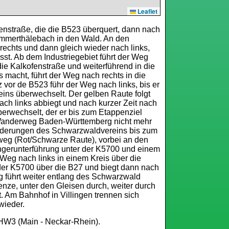
Leaflet
enstraße, die die B523 überquert, dann nach
immerthälebach in den Wald. An den
echts und dann gleich wieder nach links,
sst. Ab dem Industriegebiet führt der Weg
 die Kalkofenstraße und weiterführend in die
 macht, führt der Weg nach rechts in die
 vor de B523 führ der Weg nach links, bis er
ns überwechselt. Der gelben Raute folgt
ch links abbiegt und nach kurzer Zeit nach
erwechselt, der er bis zum Etappenziel
es Wanderweg Baden-Württemberg nicht mehr
ilderungen des Schwarzwaldvereins bis zum
weg (Rot/Schwarze Raute), vorbei an den
ngerunterführung unter der K5700 und einem
eg nach links in einem Kreis über die
 der K5700 über die B27 und biegt dann nach
 führt weiter entlang des Schwarzwald
ze, unter den Gleisen durch, weiter durch
. Am Bahnhof in Villingen trennen sich
ieder.
W3 (Main - Neckar-Rhein).