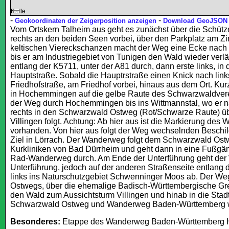
Karte
-
-
Geokoordinaten der Zeigerposition anzeigen
Download GeoJSON
Vom Ortskern Talheim aus geht es zunächst über die Schütz
rechts an den beiden Seen vorbei, über den Parkplatz am Z
keltischen Viereckschanzen macht der Weg eine Ecke nach r
bis er am Industriegebiet von Tunigen den Wald wieder verlä
entlang der K5711, unter der A81 durch, dann erste links, in
Hauptstraße. Sobald die Hauptrstraße einen Knick nach links
Friedhofstraße, am Friedhof vorbei, hinaus aus dem Ort. Kurz
in Hochemmingen auf die gelbe Raute des Schwarzwaldverei
der Weg durch Hochemmingen bis ins Wittmannstal, wo er na
rechts in den Schwarzwald Ostweg (Rot/Schwarze Raute) üb
Villingen folgt. Achtung: Ab hier aus ist die Markierung d
vorhanden. Von hier aus folgt der Weg wechselnden Besch
Ziel in Lörrach. Der Wanderweg folgt dem Schwarzwald Ost
Kurkliniken von Bad Dürrheim und geht dann in eine Fußgä
Rad-Wanderweg durch. Am Ende der Unterführung geht der W
Unterführung, jedoch auf der anderen Straßenseite entlang
links ins Naturschutzgebiet Schwenninger Moos ab. Der Weg
Ostwegs, über die ehemalige Badisch-Württembergische Gren
den Wald zum Aussichtsturm Villingen und hinab in die Stadt
Schwarzwald Ostweg und Wanderweg Baden-Württemberg w
Besonderes:
Etappe des Wanderweg Baden-Württemberg H