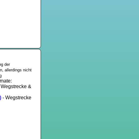
ng der
, allerdings nicht
g
mate:
 Wegstrecke &
)
- Wegstrecke