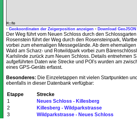
Karte
-
-
Geokoordinaten der Zeigerposition anzeigen
Download GeoJSON
Der Weg führt vom Neuen Schloss durch den Schlossgarten
Rosenstein führt der Weg durch den Rosensteinpark, Wartbe
vorbei zum ehemaligen Messegelände. Ab dem ehemaligen 
Wald am Scharz- und Rotwildpark vorbei zum Bärenschlössl
Karlslinde zurück zum Neuen Schloss. Details entnehmen Sie
aufgeführten Daten wie Strecke und POI's wurden am zwisch
eines GPS-Geräts erfasst.
Besonderes:
Die Einzeletappen mit vielen Startpunkten u
ebenfalls in dieser Datenbank verfügbar:
Etappe
Strecke
1
Neues Schloss - Killesberg
2
Killesberg - Wildparkstrasse
3
Wildparkstrasse - Neues Schloss
Wanderzeichen:
Gelber Kreis mit Aufschrift: Vom Schloss z
Schwarz-Weiß Grafik von Neuem Schloss und Bärenschlöss