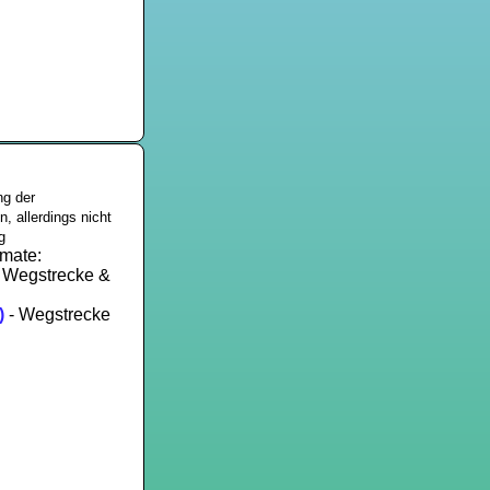
ng der
, allerdings nicht
g
mate:
 Wegstrecke &
)
- Wegstrecke