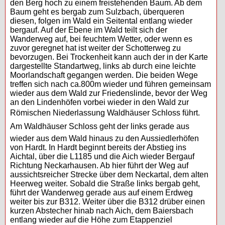
den Berg hoch zu einem freistehenden Baum. Ab dem
Baum geht es bergab zum Sulzbach, überqueren
diesen, folgen im Wald ein Seitental entlang wieder
bergauf. Auf der Ebene im Wald teilt sich der
Wanderweg auf, bei feuchtem Wetter, oder wenn es
zuvor geregnet hat ist weiter der Schotterweg zu
bevorzugen. Bei Trockenheit kann auch der in der Karte
dargestellte Standartweg, links ab durch eine leichte
Moorlandschaft gegangen werden. Die beiden Wege
treffen sich nach ca.800m wieder und führen gemeinsam
wieder aus dem Wald zur Friedenslinde, bevor der Weg
an den Lindenhöfen vorbei wieder in den Wald zur
Römischen Niederlassung Waldhäuser Schloss führt.
Am Waldhäuser Schloss geht der links gerade aus
wieder aus dem Wald hinaus zu den Aussiedlerhöfen
von Hardt. In Hardt beginnt bereits der Abstieg ins
Aichtal, über die L1185 und die Aich wieder Bergauf
Richtung Neckarhausen. Ab hier führt der Weg auf
aussichtsreicher Strecke über dem Neckartal, dem alten
Heerweg weiter. Sobald die Straße links bergab geht,
führt der Wanderweg gerade aus auf einem Erdweg
weiter bis zur B312. Weiter über die B312 drüber einen
kurzen Abstecher hinab nach Aich, dem Baiersbach
entlang wieder auf die Höhe zum Etappenziel