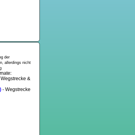
ng der
, allerdings nicht
g
mate:
 Wegstrecke &
)
- Wegstrecke