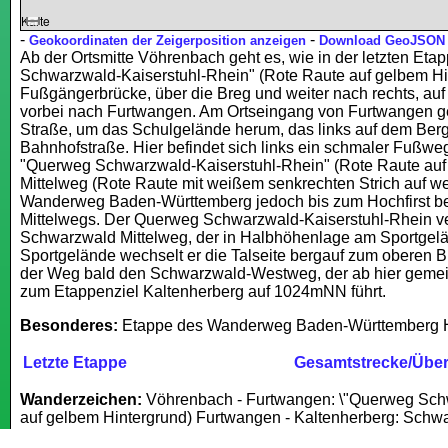
Karte
-
-
Geokoordinaten der Zeigerposition anzeigen
Download GeoJSON
Ab der Ortsmitte Vöhrenbach geht es, wie in der letzten Eta
Schwarzwald-Kaiserstuhl-Rhein" (Rote Raute auf gelbem Hin
Fußgängerbrücke, über die Breg und weiter nach rechts, a
vorbei nach Furtwangen. Am Ortseingang von Furtwangen geh
Straße, um das Schulgelände herum, das links auf dem Berg 
Bahnhofstraße. Hier befindet sich links ein schmaler Fußwe
"Querweg Schwarzwald-Kaiserstuhl-Rhein" (Rote Raute auf
Mittelweg (Rote Raute mit weißem senkrechten Strich auf we
Wanderweg Baden-Württemberg jedoch bis zum Hochfirst bei
Mittelwegs. Der Querweg Schwarzwald-Kaiserstuhl-Rhein ve
Schwarzwald Mittelweg, der in Halbhöhenlage am Sportgelä
Sportgelände wechselt er die Talseite bergauf zum oberen B
der Weg bald den Schwarzwald-Westweg, der ab hier geme
zum Etappenziel Kaltenherberg auf 1024mNN führt.
Besonderes:
Etappe des Wanderweg Baden-Württemberg H
Letzte Etappe
Gesamtstrecke/Über
Wanderzeichen:
Vöhrenbach - Furtwangen: \"Querweg Schw
auf gelbem Hintergrund) Furtwangen - Kaltenherberg: Schw
senkrechten Strich auf weißem Grund)