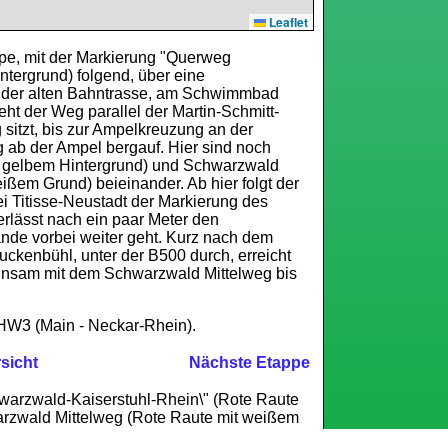
Leaflet
ppe, mit der Markierung "Querweg
tergrund) folgend, über eine
uf der alten Bahntrasse, am Schwimmbad
t der Weg parallel der Martin-Schmitt-
sitzt, bis zur Ampelkreuzung an der
g ab der Ampel bergauf. Hier sind noch
 gelbem Hintergrund) und Schwarzwald
ißem Grund) beieinander. Ab hier folgt der
 Titisse-Neustadt der Markierung des
rlässt nach ein paar Meter den
nde vorbei weiter geht. Kurz nach dem
uckenbühl, unter der B500 durch, erreicht
insam mit dem Schwarzwald Mittelweg bis
W3 (Main - Neckar-Rhein).
sicht
Nächste Etappe
arzwald-Kaiserstuhl-Rhein\" (Rote Raute
arzwald Mittelweg (Rote Raute mit weißem